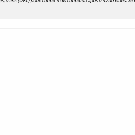
es, o link (URL) pode conter mais conteúdo após o ID do vídeo. Se v