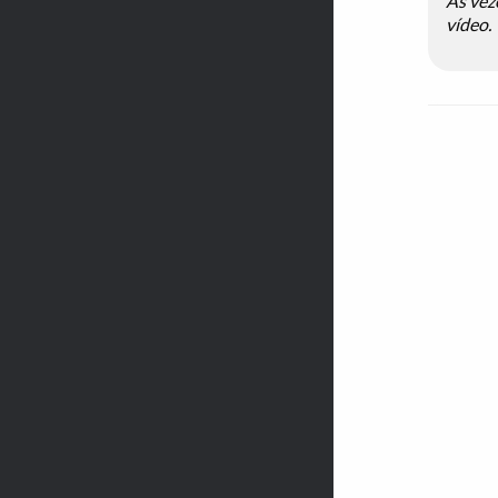
Às vez
vídeo.