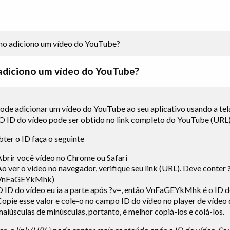
diciono um vídeo do YouTube?
ode adicionar um vídeo do YouTube ao seu aplicativo usando a tel
 O ID do vídeo pode ser obtido no link completo do YouTube (URL)
bter o ID faça o seguinte
Abrir
você
vídeo no Chrome ou Safari
o ver o vídeo no navegador, verifique seu link (URL). Deve conter
VnFaGEYkMhk)
O ID do vídeo
eu ia
a parte após ?v=, então VnFaGEYkMhk é o ID do
Copie esse valor e cole-o no campo ID do vídeo no player de vídeo
aiúsculas de minúsculas, portanto, é melhor copiá-los e colá-los.